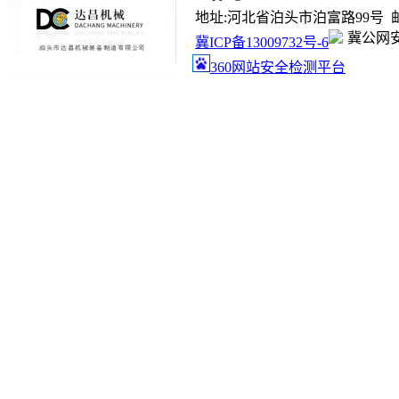
地址:河北省泊头市泊富路99号 邮箱:ada
冀公网安备
冀ICP备13009732号-6
360网站安全检测平台