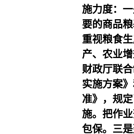
施力度：一
要的商品粮
重视粮食生
产、农业增
财政厅联合
实施方案》
准》，规定
施。把作业
包保。三是