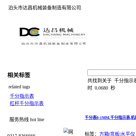
泊头市达昌机械装备制造有限公司
相关标签
共找到关于
千分指示
related tags
时
0.0680
秒
千分指示表
杠杆千分指示表
千分表0-1MM.千分指示表,
服务热线
hot line
标签：
方箱
|
弯板
|
水平仪
0317-8266666