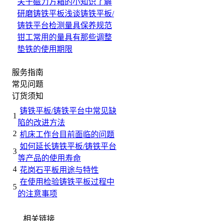
关于磁力方箱的小知识
了解
研磨铸铁平板
浅谈铸铁平板/
铸铁平台检测量具保养规范
钳工常用的量具有那些
调整
垫铁的使用期限
服务指南
常见问题
订货须知
铸铁平板/铸铁平台中常见缺
1
陷的改进方法
2
机床工作台目前面临的问题
如何延长铸铁平板/铸铁平台
3
等产品的使用寿命
4
花岗石平板用途与特性
在使用检验铸铁平板过程中
5
的注意事项
相关链接