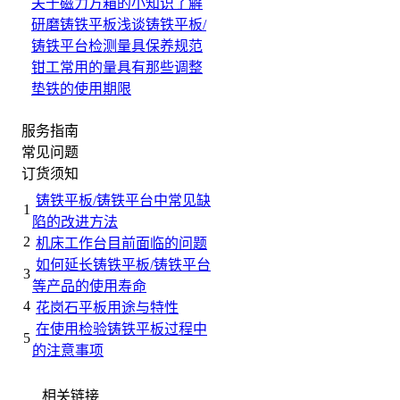
关于磁力方箱的小知识
了解
研磨铸铁平板
浅谈铸铁平板/
铸铁平台检测量具保养规范
钳工常用的量具有那些
调整
垫铁的使用期限
服务指南
常见问题
订货须知
铸铁平板/铸铁平台中常见缺
1
陷的改进方法
2
机床工作台目前面临的问题
如何延长铸铁平板/铸铁平台
3
等产品的使用寿命
4
花岗石平板用途与特性
在使用检验铸铁平板过程中
5
的注意事项
相关链接