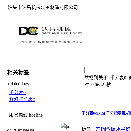
泊头市达昌机械装备制造有限公司
相关标签
共找到关于
千分表0
related tags
时
0.0682
秒
千分表0
杠杆千分表0
千分表0-1MM.千分指示表,
服务热线
hot line
标签：
方箱
|
弯板
|
水平仪
0317-8266666