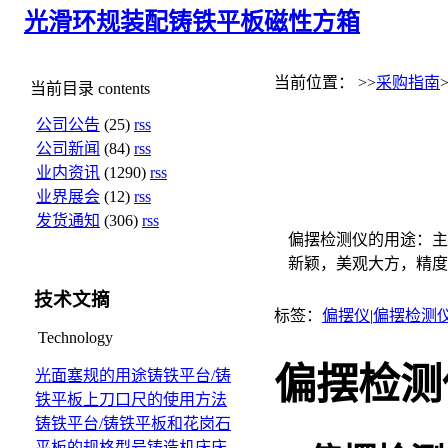
光滑环规
装配铸铁平板
磁性方箱
当前位置： >>
采购指南
当前目录
contents
公司公告
(25)
rss
公司新闻
(84)
rss
业内资讯
(1290)
rss
业界展会
(12)
rss
发货通知
(306)
rss
偏摆检测仪的用途：主
新颖，美观大方，精度
技术文摘
标签：
偏摆仪
|
偏摆检测
Technology
偏摆检测
光面塞规的用途
铸铁平台/铸
铁平板上刀口尺的使用方法
铸铁平台/铸铁平板和花岗石
平板的规格型号
铸造机床床