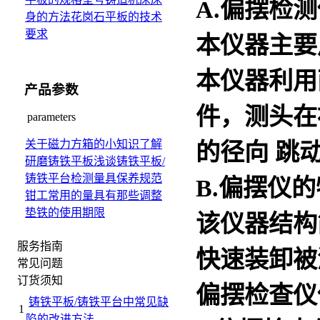
A.偏摆检
身的方法
花岗石平板的技术
要求
本仪器主要
本仪器利用
产品参数
件，测头在
parameters
关于磁力方箱的小知识
了解
的径向 跳
研磨铸铁平板
浅谈铸铁平板/
铸铁平台检测量具保养规范
B.偏摆仪
钳工常用的量具有那些
调整
垫铁的使用期限
该仪器结构
服务指南
快速装卸被
常见问题
订货须知
偏摆检查仪
铸铁平板/铸铁平台中常见缺
1
陷的改进方法