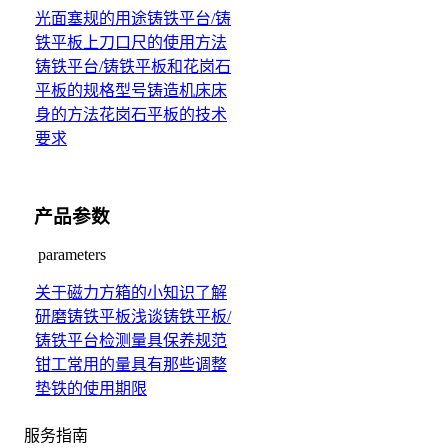
光面塞规的用途
铸铁平台/铸
铁平板上刀口尺的使用方法
铸铁平台/铸铁平板和花岗石
平板的规格型号
铸造机床床
身的方法
花岗石平板的技术
要求
产品参数
parameters
关于磁力方箱的小知识
了解
研磨铸铁平板
浅谈铸铁平板/
铸铁平台检测量具保养规范
钳工常用的量具有那些
调整
垫铁的使用期限
服务指南