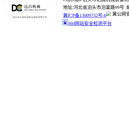
地址:河北省泊头市泊富路99号 邮箱:ada
冀公网安备
冀ICP备13009732号-6
360网站安全检测平台