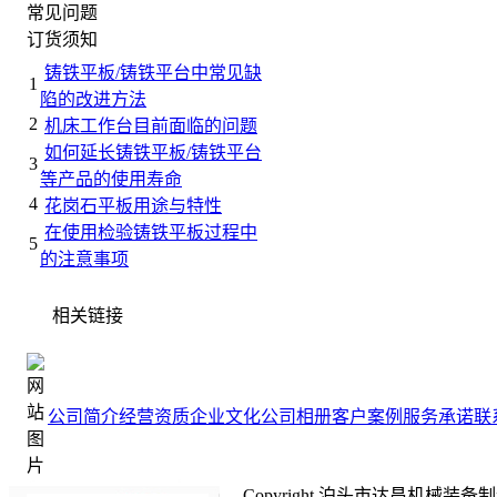
常见问题
订货须知
铸铁平板/铸铁平台中常见缺
1
陷的改进方法
2
机床工作台目前面临的问题
如何延长铸铁平板/铸铁平台
3
等产品的使用寿命
4
花岗石平板用途与特性
在使用检验铸铁平板过程中
5
的注意事项
相关链接
公司简介
经营资质
企业文化
公司相册
客户案例
服务承诺
联
Copyright 泊头市达昌机械装备制造有限