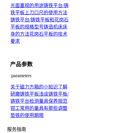
光面塞规的用途
铸铁平台/铸
铁平板上刀口尺的使用方法
铸铁平台/铸铁平板和花岗石
平板的规格型号
铸造机床床
身的方法
花岗石平板的技术
要求
产品参数
parameters
关于磁力方箱的小知识
了解
研磨铸铁平板
浅谈铸铁平板/
铸铁平台检测量具保养规范
钳工常用的量具有那些
调整
垫铁的使用期限
服务指南