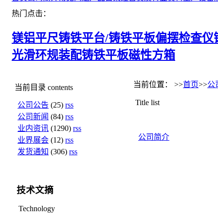
热门点击：
镁铝平尺
铸铁平台/铸铁平板
偏摆检查仪
光滑环规
装配铸铁平板
磁性方箱
当前位置： >>
首页
>>
公
当前目录
contents
Title list
公司公告
(25)
rss
公司新闻
(84)
rss
业内资讯
(1290)
rss
公司简介
业界展会
(12)
rss
发货通知
(306)
rss
技术文摘
Technology