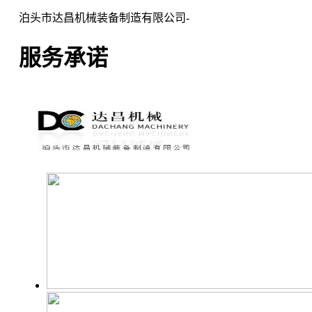
泊头市达昌机械装备制造有限公司-
服务承诺