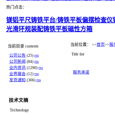
热门点击：
镁铝平尺
铸铁平台/铸铁平板
偏摆检查仪
光滑环规
装配铸铁平板
磁性方箱
当前位置： >>
首页
>>
服
当前目录
contents
Title list
公司公告
(25)
rss
公司新闻
(84)
rss
业内资讯
(1290)
rss
服务承诺
业界展会
(12)
rss
发货通知
(306)
rss
技术文摘
Technology